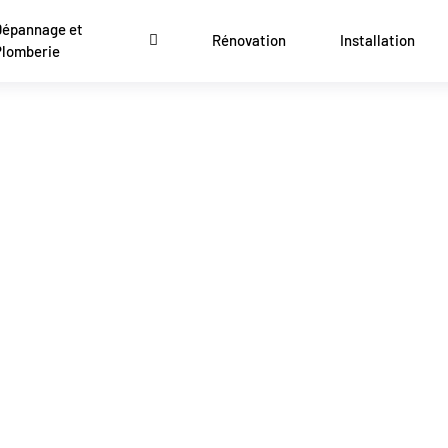
Dépannage et
Rénovation
Installation
Plomberie
ns Rapides en Plomberie à Ro